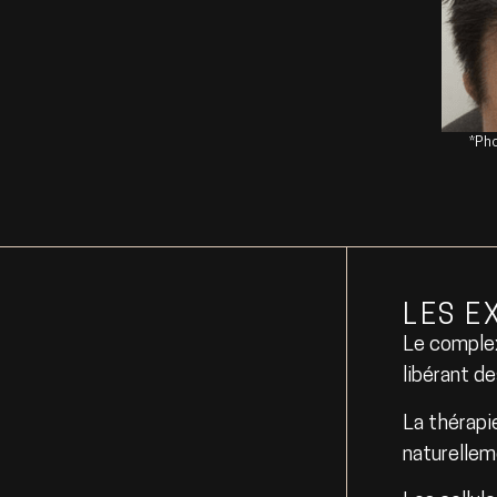
*Pho
LES E
Le complex
libérant d
La thérapi
naturellem