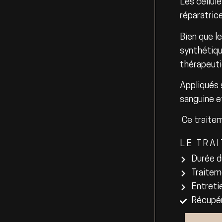
Les cellul
réparatric
Bien que l
synthétiqu
thérapeuti
Appliqués s
sanguine e
Ce traitem
LE TRA
Durée d
Traitem
Entreti
Récupér