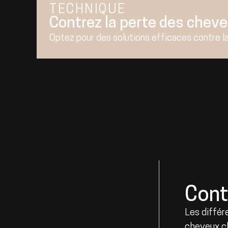
TECHNIQUE
Contrez la perte des chev
Optez pour des solutions efficaces contre l
Cont
Les différ
cheveux c